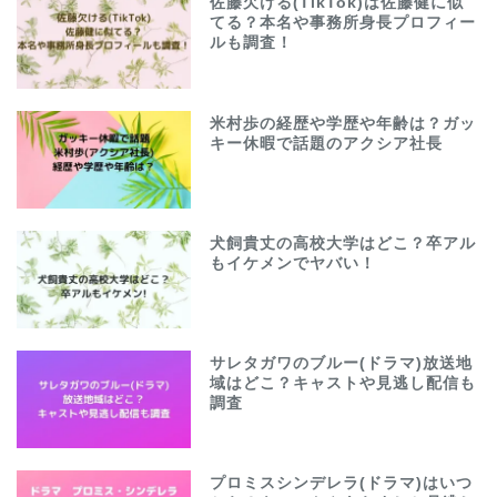
佐藤欠ける(TikTok)は佐藤健に似
てる？本名や事務所身長プロフィー
ルも調査！
米村歩の経歴や学歴や年齢は？ガッ
キー休暇で話題のアクシア社長
犬飼貴丈の高校大学はどこ？卒アル
もイケメンでヤバい！
サレタガワのブルー(ドラマ)放送地
域はどこ？キャストや見逃し配信も
ホーム
調査
プロフィール
プロミスシンデレラ(ドラマ)はいつ