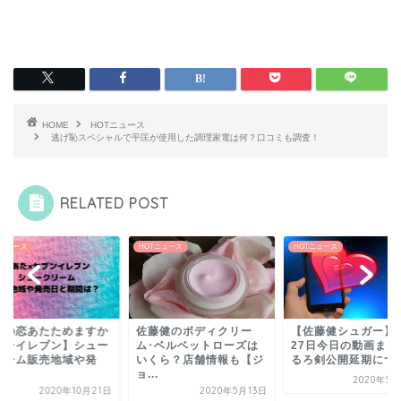
HOME
HOTニュース
逃げ恥スペシャルで平匡が使用した調理家電は何？口コミも調査！
RELATED POST
Tニュース
HOTニュース
HOTニュース
この恋あたためますか
佐藤健のボディクリー
【佐藤健シュガー】
ブンイレブン】シュー
ム･ベルベットローズは
27日今日の動画まと
リーム販売地域や発
いくら？店舗情報も【ジ
るろ剣公開延期につい.
.
ョ...
2020年5月
2020年10月21日
2020年5月13日