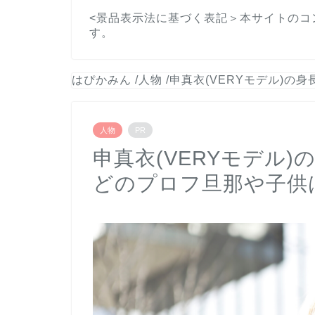
<景品表示法に基づく表記＞本サイトのコ
す。
はぴかみん
/
人物
/
申真衣(VERYモデル)の
人物
PR
申真衣(VERYモデル
どのプロフ旦那や子供