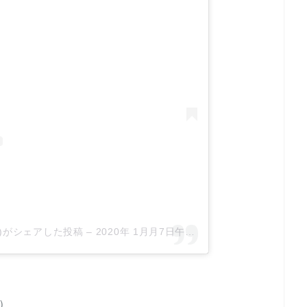
0728)がシェアした投稿
–
2020年 1月月7日午前4時26分PST
表）