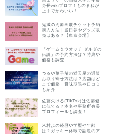
柴山サリーの高校大学と年齢
身長wikiプロフ！ものまねが
上手でかわいい！
鬼滅の刃原画展チケット予約
購入方法｜当日券やグッズ販
売はある？【東京会場】
「ゲーム＆ウオッチ ゼルダの
伝説」の予約方法は？特典や
価格も調査
つるや菓子舗の満天星の通販
お取り寄せ方法は？店舗はど
こで価格・賞味期限や口コミ
も紹介
佐藤欠ける(TikTok)は佐藤健
に似てる？本名や事務所身長
プロフィールも調査！
米村歩の経歴や学歴や年齢
は？ガッキー休暇で話題のア