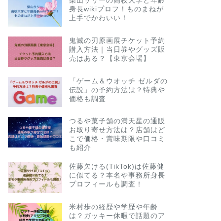
柴山サリーの高校大学と年齢
身長wikiプロフ！ものまねが
上手でかわいい！
鬼滅の刃原画展チケット予約
購入方法｜当日券やグッズ販
売はある？【東京会場】
「ゲーム＆ウオッチ ゼルダの
伝説」の予約方法は？特典や
価格も調査
つるや菓子舗の満天星の通販
お取り寄せ方法は？店舗はど
こで価格・賞味期限や口コミ
も紹介
佐藤欠ける(TikTok)は佐藤健
に似てる？本名や事務所身長
プロフィールも調査！
米村歩の経歴や学歴や年齢
は？ガッキー休暇で話題のア