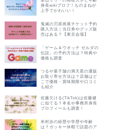
柴山サリーの高校大学と年齢
身長wikiプロフ！ものまねが
上手でかわいい！
鬼滅の刃原画展チケット予約
購入方法｜当日券やグッズ販
売はある？【東京会場】
「ゲーム＆ウオッチ ゼルダの
伝説」の予約方法は？特典や
価格も調査
つるや菓子舗の満天星の通販
お取り寄せ方法は？店舗はど
こで価格・賞味期限や口コミ
も紹介
佐藤欠ける(TikTok)は佐藤健
に似てる？本名や事務所身長
プロフィールも調査！
米村歩の経歴や学歴や年齢
は？ガッキー休暇で話題のア