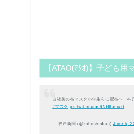
【ATAO(ｱﾀｵ)】子ど
自社製の布マスク小学生らに配布へ 神
#マスク
pic.twitter.com/tNH8uiuoxt
— 神戸新聞 (@kobeshinbun)
June 5, 2