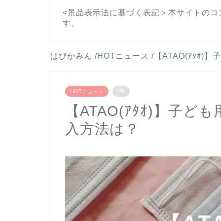
<景品表示法に基づく表記＞本サイトのコ
す。
はぴかみん
/
HOTニュース
/
【ATAO(ｱﾀｵ
HOTニュース
PR
【ATAO(ｱﾀｵ)】子
入方法は？