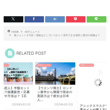
HOME
HOTニュース
嵐ジェット６代目！就航はどこでいつから？見学できる場所と歴代の画像は？
RELATED POST
Tニュース
HOTニュース
HOTニュース
白い恋人】半額セット
【ウエンツ瑛士】ロンド
通販で抽選販売！応募
ン留学から帰国で現在の
イトや方法は？【石
英語力は？彼女は日本
.
人...
2020年6月12日
2020年4月12日
アシックスマスク予
選サイトや購入方法