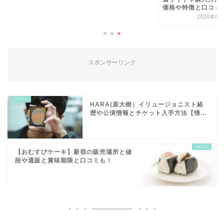
価格や特徴と口コミ
2020年8月
スポンサーリンク
HARA(原大樹）イリュージョニスト経
歴や公演情報とチケット入手方法【情...
【おむすびケーキ】新宿の販売場所と値
段や通販と賞味期限と口コミも！