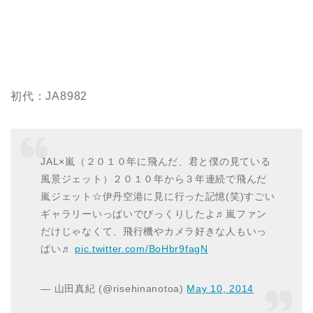
初代：JA8982
JAL×嵐（２０１０年に飛んだ、君と僕の見ている
風景ジェット）２０１０年から３年連続で飛んだ
嵐ジェット☆伊丹空港に見に行った記憶(笑)すごい
ギャラリーいっぱいでびっくりしたよ♬嵐ファン
だけじゃなくて、飛行機やカメラ好きな人もいっ
ぱい♬
pic.twitter.com/BoHbr9fagN
— 山田真紀 (@risehinanotoa)
May 10, 2014