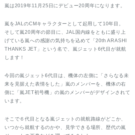
嵐は2019年11月25日にデビュー20周年になります。
嵐をJALのCMキャラクターとして起用して10年目。
そして嵐20周年の節目に、JAL国内線をともに盛り上
げている嵐への感謝の気持ちを込めて「20th ARASHI
THANKS JET」という名で、嵐ジェット6代目が就航
します！
今回の嵐ジェット6代目は、機体の左側に「さらなる未
来を見据えた表情をした」嵐のメンバーを、機体の右
側に「嵐JET初号機」の嵐のメンバーがデザインされて
います。
そこで６代目となる嵐ジェットの就航路線がどこか、
いつから就航するのかや、見学できる場所、歴代の嵐