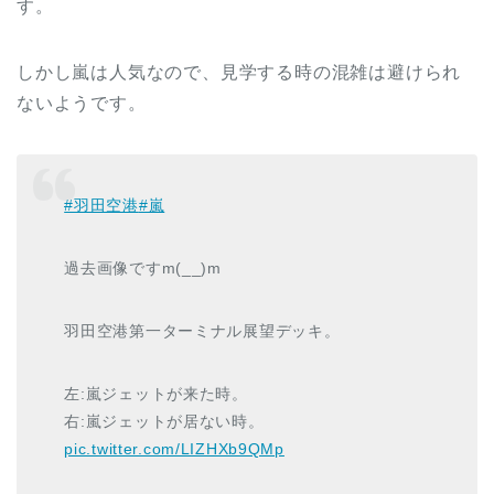
す。
しかし嵐は人気なので、見学する時の混雑は避けられ
ないようです。
#羽田空港
#嵐
過去画像ですm(__)m
羽田空港第一ターミナル展望デッキ。
左:嵐ジェットが来た時。
右:嵐ジェットが居ない時。
pic.twitter.com/LIZHXb9QMp