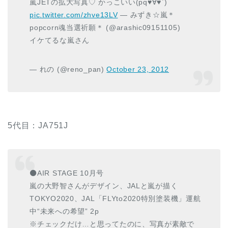
嵐JETの拡大写真♡ かっこいい(pq♥∀♥`)
pic.twitter.com/zhve13LV
— みずき☆嵐＊
popcorn魂当選祈願＊ (@arashic09151105)
イケてるな嵐さん
— れの (@reno_pan)
October 23, 2012
5代目：JA751J
⚫AIR STAGE 10月号
嵐の大野智さんがデザイン、JALと嵐が描く
TOKYO2020、JAL「FLYto2020特別塗装機」運航
中“未来への希望” 2p
※チェックだけ…と思ってたのに、写真が素敵で