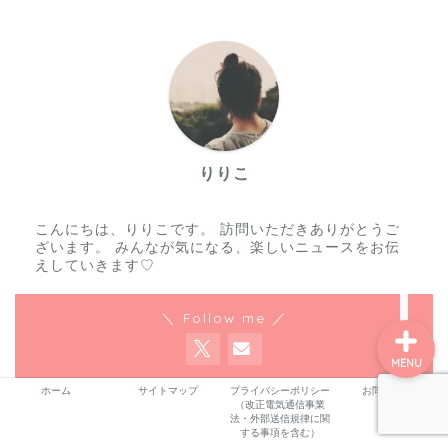
ホーム
プロフィール
りりこ
サービス
こんにちは、りりこです。 訪問いただきありがとうご
ランキング
ざいます。 みんなが気になる、楽しいニュースをお伝
えしていきます♡
＼ Follow me ／
MENU
ホーム
サイトマップ
プライバシーポリシー
お問い合わせ
（改正電気通信事業
法・外部送信規律に関
おすすめ記事
する事項を含む）