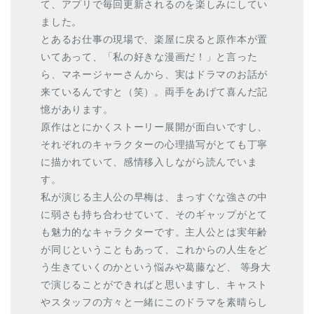
て、アプリで毎回更新されるのを楽しみにしてい
ました。
とあるお仕事の現場で、楽屋に戻ると原作本が置
いてあって、「私の好きな漫画だ！」と言った
ら、マネージャーさんから、実はドラマのお話が
来ているんですと（笑）。両手をあげて喜んだ記
憶があります。
原作はとにかくストーリー展開が面白いですし、
それぞれのキャラクターの心理描写がとても丁寧
に描かれていて、感情移入しながら読んでいま
す。
私が演じる主人公の早梅は、まっすぐな強さの中
に弱さも持ち合わせていて、そのギャップがとて
も魅力的なキャラクターです。主人公とは実年齢
が同じということもあって、これからの人生をど
う生きていくのかという悩みや葛藤など、 等身大
で演じることができればと思いますし、キャスト
やスタッフの方々と一緒にこのドラマを素晴らし