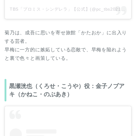
TBS「プロミス・シンデレラ」【公式】(@pc_tbs2021)がシェアした投稿
菊乃は、成吾に思いを寄せ旅館「かたおか」に出入り
する芸者。
早梅に一方的に嫉妬している恋敵で、早梅を陥れよう
と裏で色々と画策している。
黒瀬洸也（くろせ・こうや）役：金子ノブア
キ（かねこ・のぶあき）