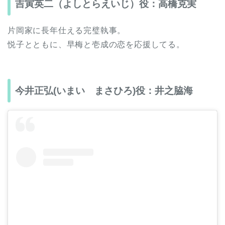
吉寅英二（よしとらえいじ）役：高橋克実
片岡家に長年仕える完璧執事。
悦子とともに、早梅と壱成の恋を応援してる。
今井正弘(いまい まさひろ)役：井之脇海