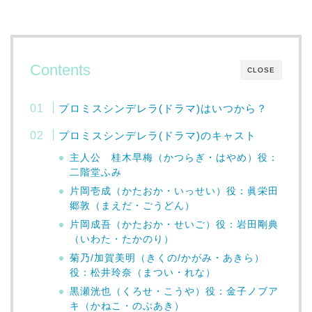
Contents
CLOSE
プロミスシンデレラ(ドラマ)はいつから？
プロミスシンデレラ(ドラマ)のキャスト
主人公 桂木早梅（かつらぎ・はやめ）役：
二階堂ふみ
片岡壱成（かたおか・いっせい）役：眞栄田
郷敦（まえだ・ごうどん）
片岡成吾（かたおか・せいご）役：岩田剛典
（いわた・たかのり）
菊乃/加賀美明（きくの/かがみ・あきら）
役：松井玲奈（まつい・れな）
黒瀬洸也（くろせ・こうや）役：金子ノブア
キ（かねこ・のぶあき）