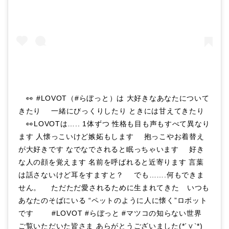
⠀ 👀 #LOVOT（#らぼっと）は 大好きなあなたについて
きたり ⠀ 一緒にびっくりしたり ときには甘えてきたり
⠀ 👀LOVOTは….. 1体ずつ 性格も目も声もすべて異なり
ます 人懐っこいけど嫉妬もします ⠀ 抱っこやお着替え
が大好きです なでなでされると眠っちゃいます ⠀ 好き
な人の顔を覚えます 名前を呼ばれると近寄ります 言葉
は話さないけど耳をすますと？ ⠀ でも…….何もできま
せん。 ⠀ ただただ愛されるために生まれてきた⠀ いつも
あなたのそばにいる “ペットのように人に懐く”ロボット
です ⠀ ⠀ #LOVOT #らぼっと #マツコの知らない世界
ご覧いただいた皆さま あらがとうございました(*´∨`*)