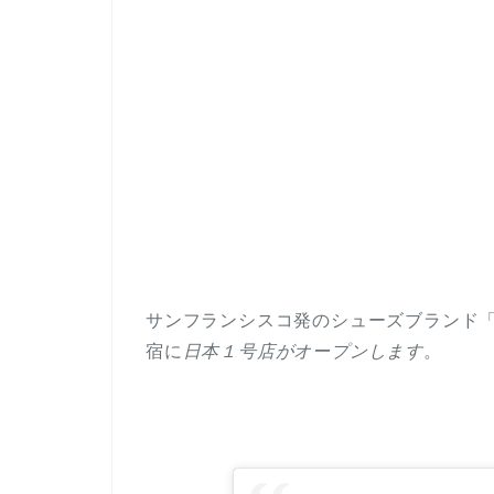
サンフランシスコ発のシューズブランド
宿に
日本１号店がオープンします
。