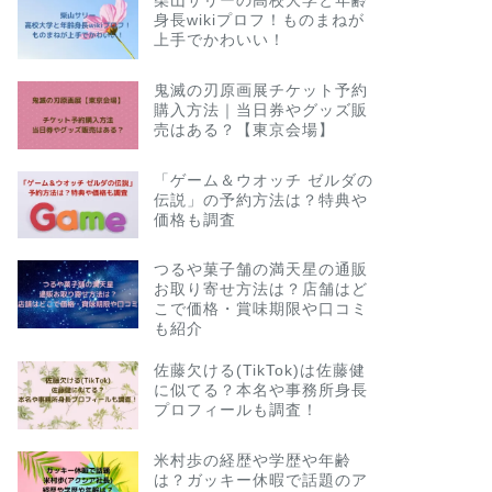
柴山サリーの高校大学と年齢
身長wikiプロフ！ものまねが
上手でかわいい！
鬼滅の刃原画展チケット予約
購入方法｜当日券やグッズ販
売はある？【東京会場】
「ゲーム＆ウオッチ ゼルダの
伝説」の予約方法は？特典や
価格も調査
つるや菓子舗の満天星の通販
お取り寄せ方法は？店舗はど
こで価格・賞味期限や口コミ
も紹介
佐藤欠ける(TikTok)は佐藤健
に似てる？本名や事務所身長
プロフィールも調査！
米村歩の経歴や学歴や年齢
は？ガッキー休暇で話題のア