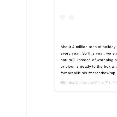
About 4 million tons of holiday 
every year. So this year, we e
natural). Instead of wrapping 
or blooms neatly to the box wit
#weareallbirds #scrapthewrap
Allbirds
(@allbirds)がシェアし