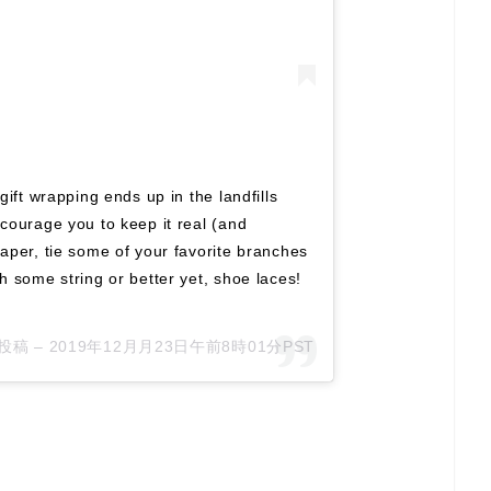
gift wrapping ends up in the landfills
ncourage you to keep it real (and
paper, tie some of your favorite branches
h some string or better yet, shoe laces!
た投稿 –
2019年12月月23日午前8時01分PST