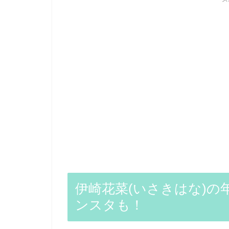
伊崎花菜(いさきはな)の年
ンスタも！