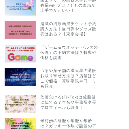
柴山サリーの高校大学と年齢
身長wikiプロフ！ものまねが
上手でかわいい！
鬼滅の刃原画展チケット予約
購入方法｜当日券やグッズ販
売はある？【東京会場】
「ゲーム＆ウオッチ ゼルダの
伝説」の予約方法は？特典や
価格も調査
つるや菓子舗の満天星の通販
お取り寄せ方法は？店舗はど
こで価格・賞味期限や口コミ
も紹介
佐藤欠ける(TikTok)は佐藤健
に似てる？本名や事務所身長
プロフィールも調査！
米村歩の経歴や学歴や年齢
は？ガッキー休暇で話題のア