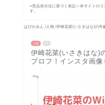
<景品表示法に基づく表記＞本サイトのコ
す。
はぴかみん
/
人物
/
伊崎花菜(いさきはな)の年
人物
PR
伊崎花菜(いさきはな)の
プロフ！インスタ画像