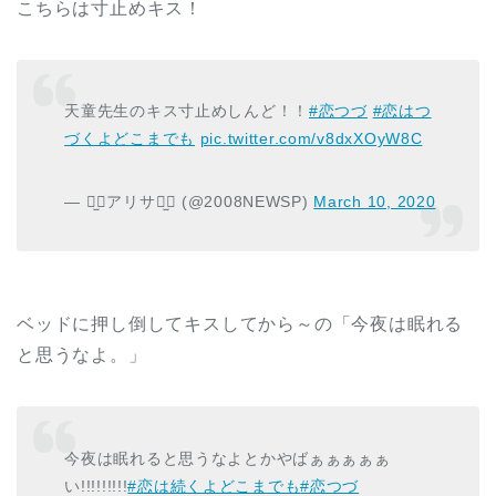
こちらは寸止めキス！
天童先生のキス寸止めしんど！！
#恋つづ
#恋はつ
づくよどこまでも
pic.twitter.com/v8dxXOyW8C
— ⠒̫⃝アリサ⠒̫⃝ (@2008NEWSP)
March 10, 2020
ベッドに押し倒してキスしてから～の「今夜は眠れる
と思うなよ。」
今夜は眠れると思うなよとかやばぁぁぁぁぁ
い!!!!!!!!!
#恋は続くよどこまでも
#恋つづ