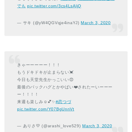
でも
pic.twitter.com/3cs4LsAljQ
— サキ (@yW4QGVqje4inaYJ)
March 3, 2020
きゃーーーーー！！！
もうドキドキが止まらない💓
今日も天堂先生かっこいい😍
最後のバックハグとかやばい❤️されたーいーーー
ー！！！！
来週も楽しみ☺️💕✨
#恋つづ
pic.twitter.com/Y07BgUnnVt
— ありさ💛 (@arashi_love529)
March 3, 2020