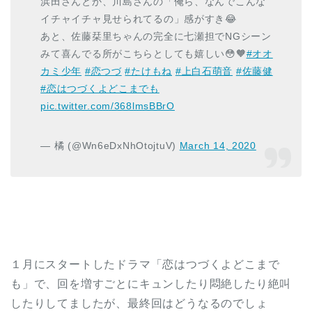
浜田さんとか、川島さんの「俺ら、なんでこんな
イチャイチャ見せられてるの」感がすき😂
あと、佐藤栞里ちゃんの完全に七瀬担でNGシーン
みて喜んでる所がこちらとしても嬉しい😳🧡
#オオ
カミ少年
#恋つづ
#たけもね
#上白石萌音
#佐藤健
#恋はつづくよどこまでも
pic.twitter.com/368lmsBBrO
— 橘 (@Wn6eDxNhOtojtuV)
March 14, 2020
１月にスタートしたドラマ「恋はつづくよどこまで
も」で、回を増すごとにキュンしたり悶絶したり絶叫
したりしてましたが、最終回はどうなるのでしょ