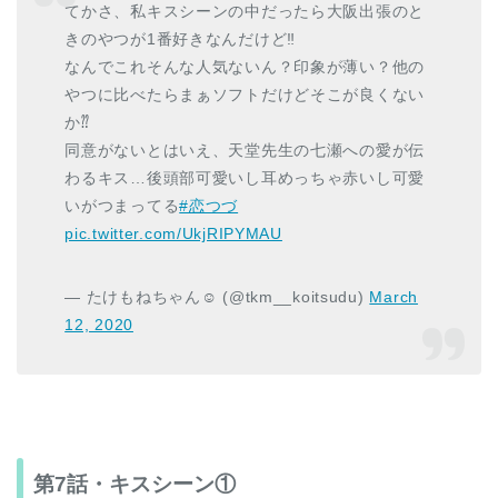
てかさ、私キスシーンの中だったら大阪出張のと
きのやつが1番好きなんだけど‼︎
なんでこれそんな人気ないん？印象が薄い？他の
やつに比べたらまぁソフトだけどそこが良くない
か⁇
同意がないとはいえ、天堂先生の七瀬への愛が伝
わるキス…後頭部可愛いし耳めっちゃ赤いし可愛
いがつまってる
#恋つづ
pic.twitter.com/UkjRIPYMAU
— たけもねちゃん︎︎︎︎︎☺︎ (@tkm__koitsudu)
March
12, 2020
第7話・キスシーン①