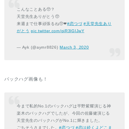
こんなことある🥺？
天堂先生ありがとう🥺
来週まで仕事頑張るね🥺❤
#恋つづ
#天堂先生あり
がとう
pic.twitter.com/piR3lGIJwY
— Ayk (@aymr8826)
March 3, 2020
バックハグ画像も！
今まで私的No.1のバックハグは平野紫耀演じる神
楽木のバックハグでしたが、今回の佐藤健演じる
天堂先生のバックハグがNo.1に輝きました。
ごちそうさまでした。
#恋つづ
#恋は続くよどこま