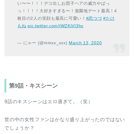
い〜〜！！！デコ出しお団子ヘアの威力やばっ
っ！！！！大好きすぎる〜！遊園地デート最高！4
枚目の2人の笑顔も最高に可愛い！
#恋つづ
#たけ
もね
pic.twitter.com/tWZKiVI3hx
— にゃー (@mmxx_xxx)
March 13, 2020
第9話・キスシーン
9話のキスシーンはエロ過ぎて。（笑）
世の中の女性ファンはかなり盛り上がったのではない
でしょうか？