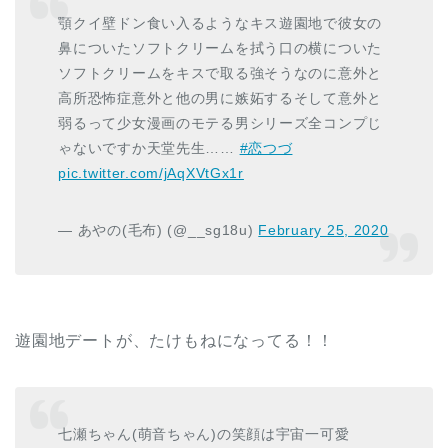
顎クイ壁ドン食い入るようなキス遊園地で彼女の
鼻についたソフトクリームを拭う口の横についた
ソフトクリームをキスで取る強そうなのに意外と
高所恐怖症意外と他の男に嫉妬するそして意外と
弱るって少女漫画のモテる男シリーズ全コンプじ
ゃないですか天堂先生……
#恋つづ
pic.twitter.com/jAqXVtGx1r
— あやの(毛布) (@__sg18u)
February 25, 2020
遊園地デートが、たけもねになってる！！
七瀬ちゃん(萌音ちゃん)の笑顔は宇宙一可愛