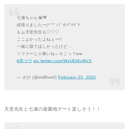
七瀬ちゃん😭💙
頑張りましたー(*´꒳`ﾉﾉﾞ☆ﾊﾟﾁﾊﾟﾁ
もぉ天堂先生も♡♡♡
ここよかったよねぇー!!
一緒に寝てほしかったけど…
ソファーじゃ狭いね←そこっ？ww
#恋つづ
pic.twitter.com/WzUDtEcWzS
— さぴ (@stsBlue3)
February 25, 2020
天堂先生と七瀬の遊園地デート楽しそう！！