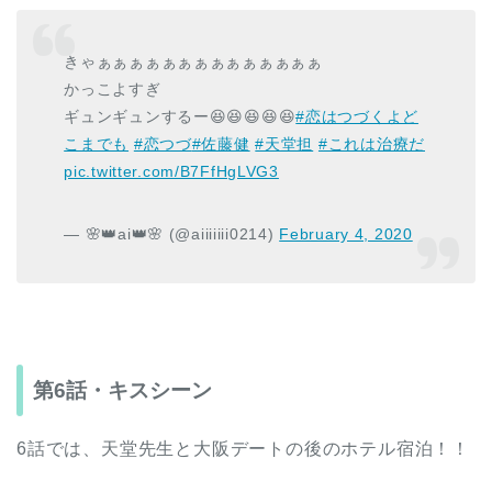
きゃぁぁぁぁぁぁぁぁぁぁぁぁぁぁ
かっこよすぎ
ギュンギュンするー😆😆😆😆😆
#恋はつづくよど
こまでも
#恋つづ
#佐藤健
#天堂担
#これは治療だ
pic.twitter.com/B7FfHgLVG3
— 🌸👑ai👑🌸 (@aiiiiiii0214)
February 4, 2020
第6話・キスシーン
6話では、天堂先生と大阪デートの後のホテル宿泊！！