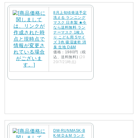
8月上旬頃発送予定
洗える ランニング
マスク 日本製 ★今
なら送料無料 ラン
ナーマスク 1枚入
り こども用 Sサイ
ズ 3色 吸湿速乾 消
臭 生地 D&M
価格：1980円（税
込、送料無料)
(20
20/7/21時点)
DM-RUNMASK-B
K-M D＆M ランナ