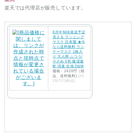
楽天では代理店が販売しています。
8月中旬頃発送予定
洗える ランニング
マスク 日本製 ★今
なら送料無料 ラン
ナーマスク 1枚入
り 大人用 ふつう/
小さめ 5色 吸湿速
乾 消臭 生地 D&M
価格：2420円（税
込、送料無料)
(20
20/7/21時点)