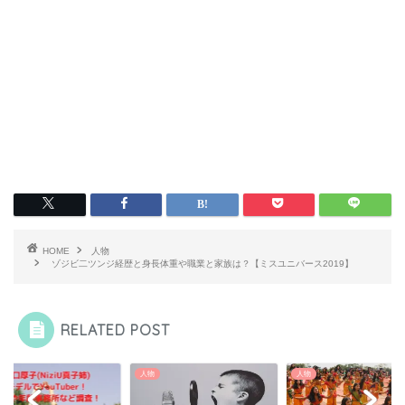
HOME
人物
ゾジビ二ツンジ経歴と身長体重や職業と家族は？【ミスユニバース2019】
RELATED POST
人物
人物