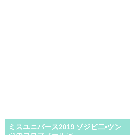
ミスユニバース2019 ゾジビ二•ツン