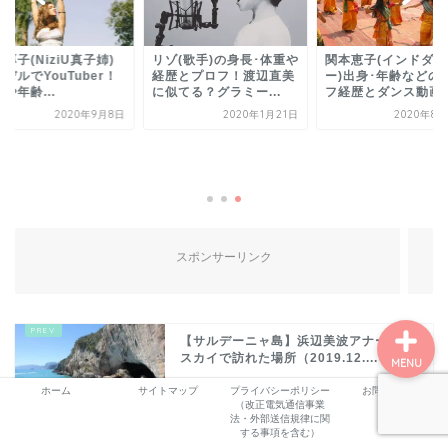
厚子(NiziU真子姉)
リゾ(歌手)の身長･体重や
関本恵子(インドダン
デルでYouTuber！
経歴とプロフ！渡辺直美
ー)出身･年齢などの
ホーム
や年齢...
に似てる？グラミー...
フ経歴とダンス動画や.
2020年9月8日
2020年1月21日
2020年8月
プロフィール
サービス
ランキング
スポンサーリンク
【サルデーニャ島】浜辺美波アナーザー
スカイで訪れた場所（2019.12....
MENU
ホーム
サイトマップ
プライバシーポリシー
お問い合わせ
（改正電気通信事業
法・外部送信規律に関
する事項を含む）
【おむすびケーキ】大阪の場所期間や種