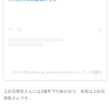
上白石 萌音(@mone_kamishiraishi)がシェアした投稿
上白石萌音さんには2歳年下の妹がおり、名前は上白石
萌歌さんです。