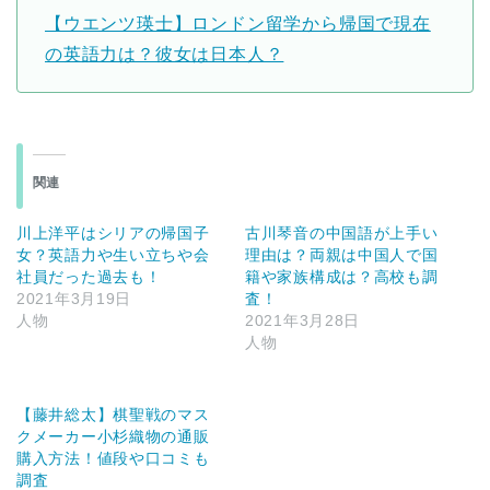
【ウエンツ瑛士】ロンドン留学から帰国で現在
の英語力は？彼女は日本人？
関連
川上洋平はシリアの帰国子
古川琴音の中国語が上手い
女？英語力や生い立ちや会
理由は？両親は中国人で国
社員だった過去も！
籍や家族構成は？高校も調
2021年3月19日
査！
人物
2021年3月28日
人物
【藤井総太】棋聖戦のマス
クメーカー小杉織物の通販
購入方法！値段や口コミも
調査