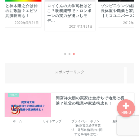
藤健と神木隆之介は仲
ロイくんの大学高校はど
ゾジビ二ツンジ経歴
しなのに敬語？エピソ
こ？吹奏楽部でトロンボ
長体重や職業と家族
ドや共演映画も！
ーンの実力が凄いしモ
【ミスユニバース201.
デ...
2020年3月24日
2019年1
ホーム
2021年3月21日
プロフィール
サービス
スポンサーリンク
ランキング
間宮祥太朗の実家は金持ちで地元は横
浜？祖父の職業や家族構成も！
MENU
ホーム
サイトマップ
プライバシーポリシー
お問い合わせ
（改正電気通信事業
上白石萌音の大学や高校はどこ？帰国子
法・外部送信規律に関
女で英語とスペイン語が得意！
する事項を含む）